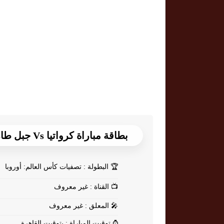
بطاقة مباراة كرواتيا Vs جبل طارق
🏆
البطولة : تصفيات كأس العالم: أوروبا
📺
القناة : غير معروف
🎤
المعلق : غير معروف
⌚
توقيت المباراة : بتوقيت القاهرة