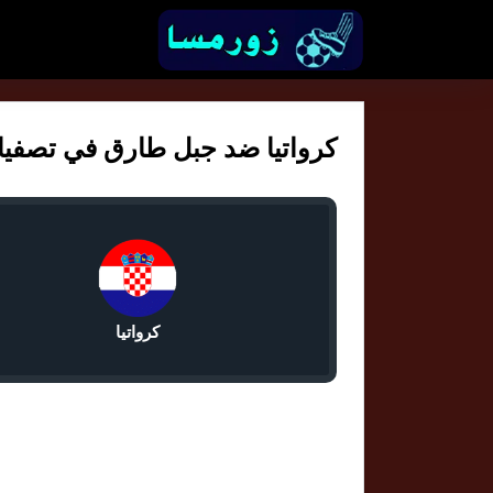
كرواتيا ضد جبل طارق في تصفيات ك
كرواتيا