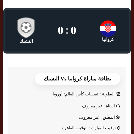
0
:
0
كرواتيا
التشيك
بطاقة مباراة كرواتيا Vs التشيك
🏆
البطولة : تصفيات كأس العالم: أوروبا
📺
القناة : غير معروف
🎤
المعلق : غير معروف
⌚
توقيت المباراة : بتوقيت القاهرة