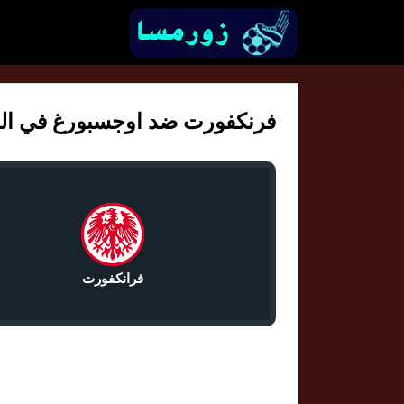
فرنكفورت ضد اوجسبورغ في الدوري
فرانكفورت