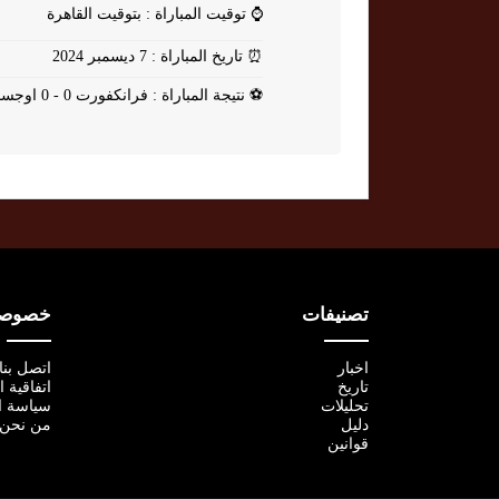
⌚
توقيت المباراة : بتوقيت القاهرة
⏰
تاريخ المباراة : 7 ديسمبر 2024
⚽
نتيجة المباراة : فرانكفورت 0 - 0 اوجسبورغ
تصنيفات
خصوصية
اخبار
اتصل بنا
تاريخ
اتفاقية 
تحليلات
سياسة ا
دليل
من نحن
قوانين