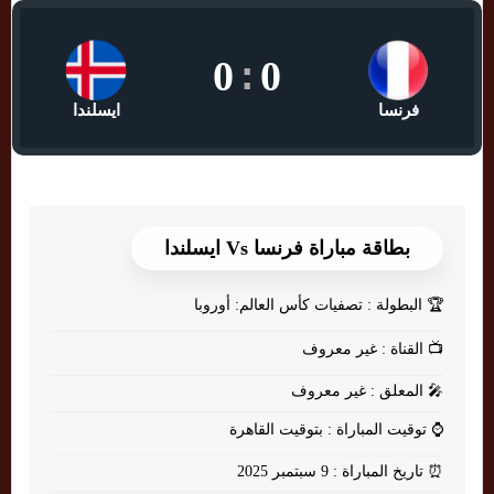
0
:
0
فرنسا
ايسلندا
بطاقة مباراة فرنسا Vs ايسلندا
🏆
البطولة : تصفيات كأس العالم: أوروبا
📺
القناة : غير معروف
🎤
المعلق : غير معروف
⌚
توقيت المباراة : بتوقيت القاهرة
⏰
تاريخ المباراة : 9 سبتمبر 2025