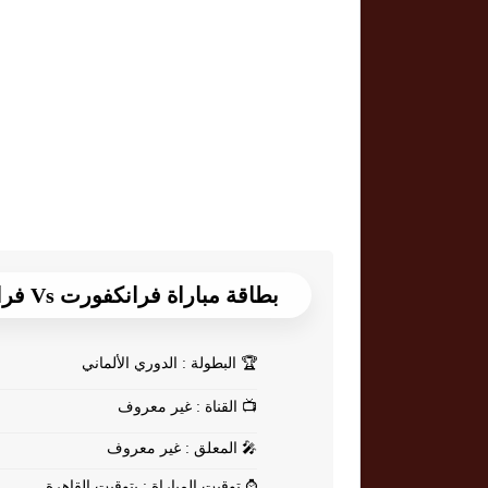
بطاقة مباراة فرانكفورت Vs فرايبورج
🏆
البطولة : الدوري الألماني
📺
القناة : غير معروف
🎤
المعلق : غير معروف
⌚
توقيت المباراة : بتوقيت القاهرة