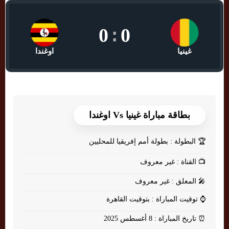
0
:
0
غينيا
اوغندا
بطاقة مباراة غينيا Vs اوغندا
🏆
البطولة : بطولة أمم إفريقيا للمحليين
📺
القناة : غير معروف
🎤
المعلق : غير معروف
⌚
توقيت المباراة : بتوقيت القاهرة
⏰
تاريخ المباراة : 8 أغسطس 2025