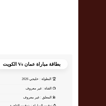
بطاقة مباراة عمان Vs الكويت
🏆
البطولة : خليجي 2026
📺
القناة : غير معروف
🎤
المعلق : غير معروف
⌚
توقيت المباراة : بتوقيت القاهرة