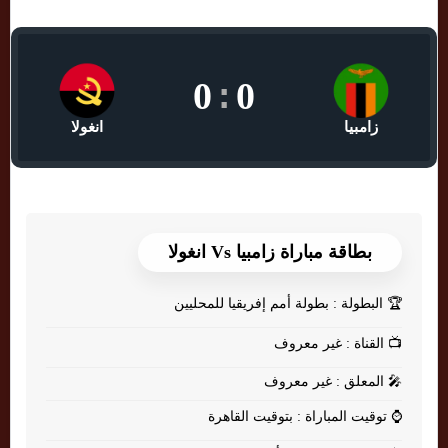
0
:
0
زامبيا
انغولا
بطاقة مباراة زامبيا Vs انغولا
🏆
البطولة : بطولة أمم إفريقيا للمحليين
📺
القناة : غير معروف
🎤
المعلق : غير معروف
⌚
توقيت المباراة : بتوقيت القاهرة