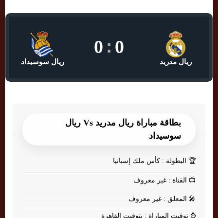
0
:
0
ريال مدريد
ريال سوسيداد
بطاقة مباراة ريال مدريد Vs ريال
سوسيداد
🏆
البطولة : كأس ملك إسبانيا
📺
القناة : غير معروف
🎤
المعلق : غير معروف
⌚
توقيت المباراة : بتوقيت القاهرة