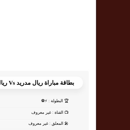
بطاقة مباراة ريال مدريد Vs ريال اوفييدو
🏆
البطولة : ⚡⚽
📺
القناة : غير معروف
🎤
المعلق : غير معروف