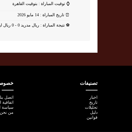
⌚
توقيت المباراة : بتوقيت القاهرة
⏰
تاريخ المباراة : 14 مايو 2026
⚽
نتيجة المباراة : ريال مدريد 0 - 0 ريال اوفييدو
تصنيفات
خصوصية
اخبار
اتصل بنا
تاريخ
اتفاقية 
تحليلات
سياسة ا
دليل
من نحن
قوانين