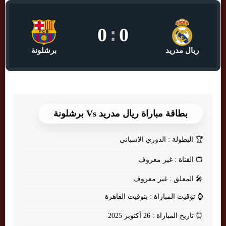
0
:
0
ريال مدريد
برشلونة
بطاقة مباراة ريال مدريد Vs برشلونة
🏆
البطولة : الدوري الاسباني
📺
القناة : غير معروف
🎤
المعلق : غير معروف
⌚
توقيت المباراة : بتوقيت القاهرة
⏰
تاريخ المباراة : 26 أكتوبر 2025