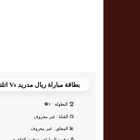
بطاقة مباراة ريال مدريد Vs اتلتيك بلباو
🏆
البطولة : ⚡⚽
📺
القناة : غير معروف
🎤
المعلق : غير معروف
⌚
توقيت المباراة : بتوقيت القاهرة