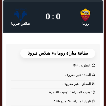
0
:
0
روما
هيلاس فيرونا
بطاقة مباراة روما Vs هيلاس فيرونا
🏆
البطولة : ⚡⚽
📺
القناة : غير معروف
🎤
المعلق : غير معروف
⌚
توقيت المباراة : بتوقيت القاهرة
⏰
تاريخ المباراة : 24 مايو 2026