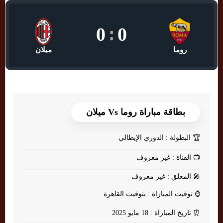
0
:
0
روما
ميلان
بطاقة مباراة روما Vs ميلان
🏆
البطولة : الدوري الإيطالي
📺
القناة : غير معروف
🎤
المعلق : غير معروف
⌚
توقيت المباراة : بتوقيت القاهرة
⏰
تاريخ المباراة : 18 مايو 2025