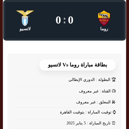
0
:
0
روما
لاتسيو
بطاقة مباراة روما Vs لاتسيو
🏆
البطولة : الدوري الإيطالي
📺
القناة : غير معروف
🎤
المعلق : غير معروف
⌚
توقيت المباراة : بتوقيت القاهرة
⏰
تاريخ المباراة : 5 يناير 2025