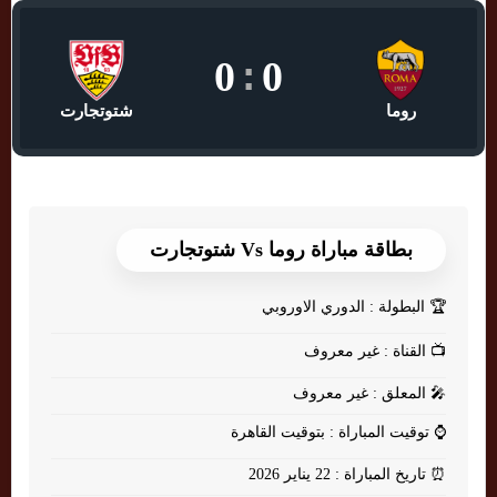
0
:
0
روما
شتوتجارت
بطاقة مباراة روما Vs شتوتجارت
🏆
البطولة : الدوري الاوروبي
📺
القناة : غير معروف
🎤
المعلق : غير معروف
⌚
توقيت المباراة : بتوقيت القاهرة
⏰
تاريخ المباراة : 22 يناير 2026