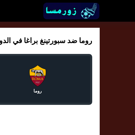
روما ضد سبورتينغ براغا في الدوري 
روما