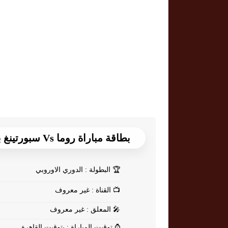
بطاقة مباراة روما Vs سبورتينغ براغا
🏆
البطولة : الدوري الاوروبي
📺
القناة : غير معروف
🎤
المعلق : غير معروف
⌚
توقيت المباراة : بتوقيت القاهرة