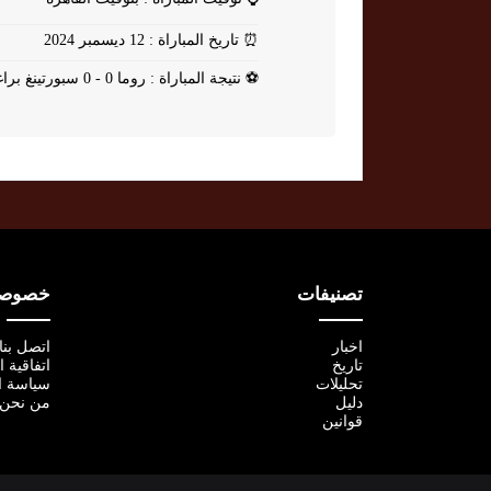
⏰
تاريخ المباراة : 12 ديسمبر 2024
⚽
نتيجة المباراة : روما 0 - 0 سبورتينغ براغا
تصنيفات
خصوصية
اخبار
اتصل بنا
تاريخ
اتفاقية 
تحليلات
سياسة ا
دليل
من نحن
قوانين