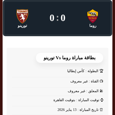
0
:
0
روما
تورينو
بطاقة مباراة روما Vs تورينو
🏆
البطولة : كأس إيطاليا
📺
القناة : غير معروف
🎤
المعلق : غير معروف
⌚
توقيت المباراة : بتوقيت القاهرة
⏰
تاريخ المباراة : 13 يناير 2026