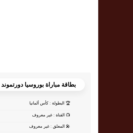
بطاقة مباراة بوروسيا دورتموند Vs روت فايس اسين
🏆
البطولة : كأس ألمانيا
📺
القناة : غير معروف
🎤
المعلق : غير معروف