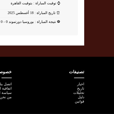
⌚
توقيت المباراة : بتوقيت القاهرة
⏰
تاريخ المباراة : 18 أغسطس 2025
⚽
نتيجة المباراة : بوروسيا دورتموند 0 - 0 روت فايس اسين
تصنيفات
خصوصية
اخبار
اتصل بنا
تاريخ
اتفاقية 
تحليلات
سياسة ا
دليل
من نحن
قوانين