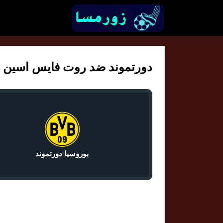
دورتموند ضد روت فايس اسين في كأ
بوروسيا دورتموند