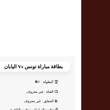
بطاقة مباراة تونس Vs اليابان
🏆
البطولة : ⚡⚽
📺
القناة : غير معروف
🎤
المعلق : غير معروف
⌚
توقيت المباراة : بتوقيت القاهرة