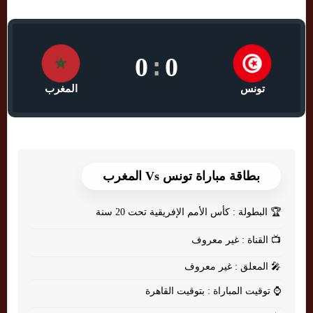
0
:
0
تونس
المغرب
بطاقة مباراة تونس Vs المغرب
🏆
البطولة : كأس الأمم الإفريقية تحت 20 سنة
📺
القناة : غير معروف
🎤
المعلق : غير معروف
⌚
توقيت المباراة : بتوقيت القاهرة