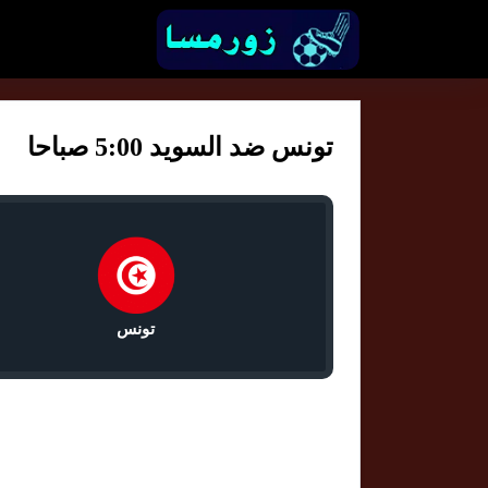
تونس ضد السويد 5:00 صباحا
تونس