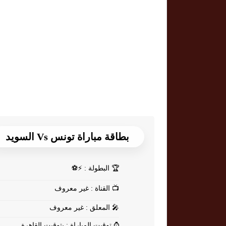
بطاقة مباراة تونس Vs السويد
🏆
البطولة : ⚡⚽
📺
القناة : غير معروف
🎤
المعلق : غير معروف
⌚
توقيت المباراة : بتوقيت القاهرة