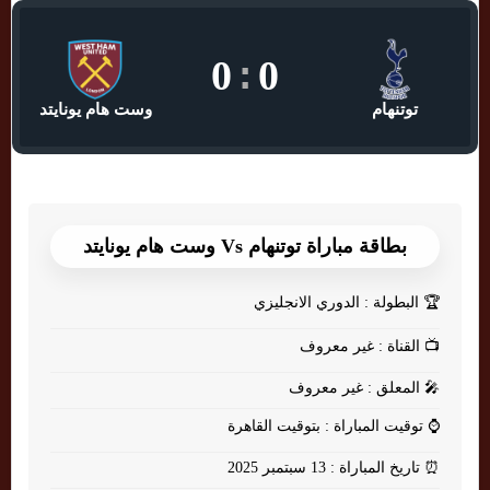
0
:
0
توتنهام
وست هام يونايتد
بطاقة مباراة توتنهام Vs وست هام يونايتد
🏆
البطولة : الدوري الانجليزي
📺
القناة : غير معروف
🎤
المعلق : غير معروف
⌚
توقيت المباراة : بتوقيت القاهرة
⏰
تاريخ المباراة : 13 سبتمبر 2025