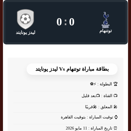
0
:
0
توتنهام
ليدز يونايتد
بطاقة مباراة توتنهام Vs ليدز يونايتد
🏆
البطولة : ⚡⚽
📺
القناة : 📺بعد قليل
🎤
المعلق : 🎤قريبًا
⌚
توقيت المباراة : بتوقيت القاهرة
⏰
تاريخ المباراة : 11 مايو 2026