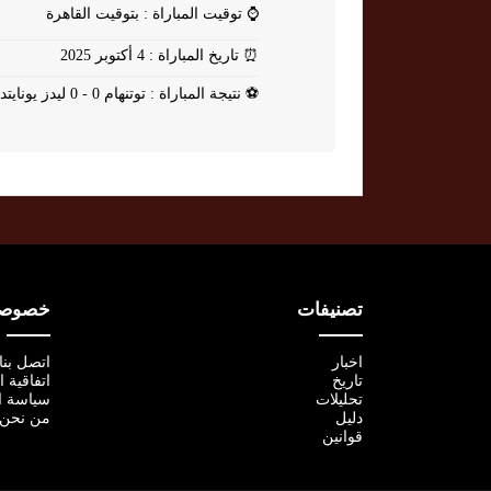
⌚
توقيت المباراة : بتوقيت القاهرة
⏰
تاريخ المباراة : 4 أكتوبر 2025
⚽
نتيجة المباراة : توتنهام 0 - 0 ليدز يونايتد
تصنيفات
خصوصية
اخبار
اتصل بنا
تاريخ
اتفاقية 
تحليلات
سياسة ا
دليل
من نحن
قوانين