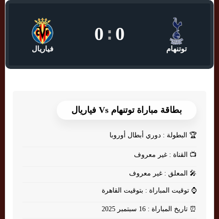
0
:
0
توتنهام
فياريال
بطاقة مباراة توتنهام Vs فياريال
🏆
البطولة : دوري أبطال أوروبا
📺
القناة : غير معروف
🎤
المعلق : غير معروف
⌚
توقيت المباراة : بتوقيت القاهرة
⏰
تاريخ المباراة : 16 سبتمبر 2025