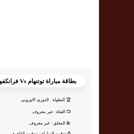
بطاقة مباراة توتنهام Vs فرانكفورت
🏆
البطولة : الدوري الاوروبي
📺
القناة : غير معروف
🎤
المعلق : غير معروف
⌚
توقيت المباراة : بتوقيت القاهرة