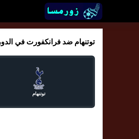
توتنهام ضد فرانكفورت في الدوري ا
توتنهام