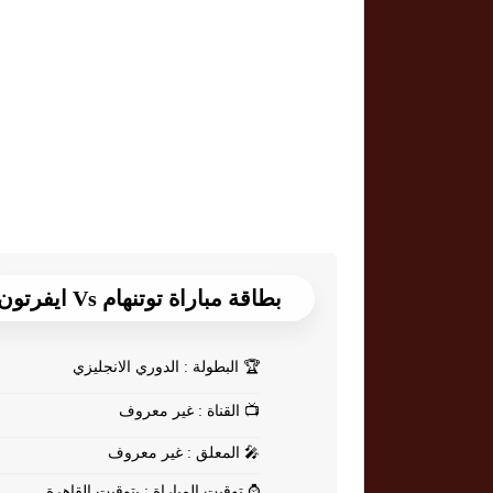
بطاقة مباراة توتنهام Vs ايفرتون
🏆
البطولة : الدوري الانجليزي
📺
القناة : غير معروف
🎤
المعلق : غير معروف
⌚
توقيت المباراة : بتوقيت القاهرة