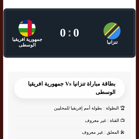
0
:
0
جمهورية افريقيا
تنزانيا
الوسطى
بطاقة مباراة تنزانيا Vs جمهورية افريقيا
الوسطى
🏆
البطولة : بطولة أمم إفريقيا للمحليين
📺
القناة : غير معروف
🎤
المعلق : غير معروف