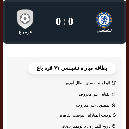
0
:
0
تشيلسي
قره باغ
بطاقة مباراة تشيلسي Vs قره باغ
🏆
البطولة : دوري أبطال أوروبا
📺
القناة : غير معروف
🎤
المعلق : غير معروف
⌚
توقيت المباراة : بتوقيت القاهرة
⏰
تاريخ المباراة : 5 نوفمبر 2025