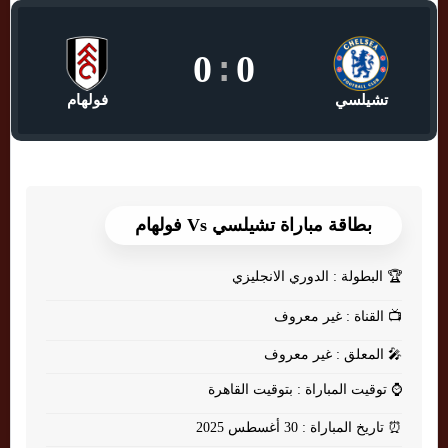
0
:
0
تشيلسي
فولهام
بطاقة مباراة تشيلسي Vs فولهام
🏆
البطولة : الدوري الانجليزي
📺
القناة : غير معروف
🎤
المعلق : غير معروف
⌚
توقيت المباراة : بتوقيت القاهرة
⏰
تاريخ المباراة : 30 أغسطس 2025