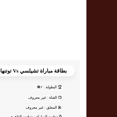
بطاقة مباراة تشيلسي Vs توتنهام
🏆
البطولة : ⚡⚽
📺
القناة : غير معروف
🎤
المعلق : غير معروف
⌚
توقيت المباراة : بتوقيت القاهرة