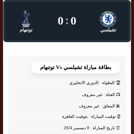
0
:
0
تشيلسي
توتنهام
بطاقة مباراة تشيلسي Vs توتنهام
🏆
البطولة : الدوري الانجليزي
📺
القناة : غير معروف
🎤
المعلق : غير معروف
⌚
توقيت المباراة : بتوقيت القاهرة
⏰
تاريخ المباراة : 8 ديسمبر 2024