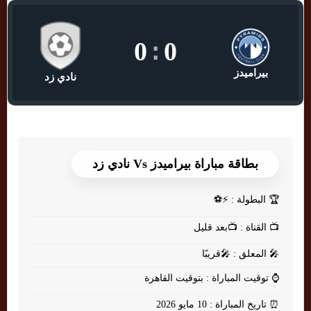
0
:
0
بيراميدز
نادي زد
بطاقة مباراة بيراميدز Vs نادي زد
🏆
البطولة : ⚡⚽
📺
القناة : 📺بعد قليل
🎤
المعلق : 🎤قريبًا
⌚
توقيت المباراة : بتوقيت القاهرة
⏰
تاريخ المباراة : 10 مايو 2026