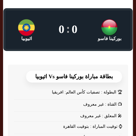
0
:
0
بوركينا فاسو
اثيوبيا
بطاقة مباراة بوركينا فاسو Vs اثيوبيا
🏆
البطولة : تصفيات كأس العالم: افريقيا
📺
القناة : غير معروف
🎤
المعلق : غير معروف
⌚
توقيت المباراة : بتوقيت القاهرة