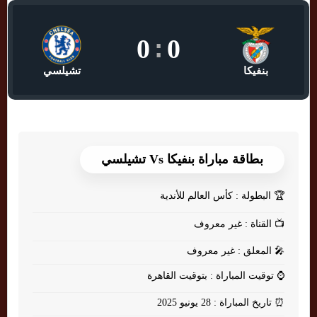
0
:
0
بنفيكا
تشيلسي
بطاقة مباراة بنفيكا Vs تشيلسي
🏆
البطولة : كأس العالم للأندية
📺
القناة : غير معروف
🎤
المعلق : غير معروف
⌚
توقيت المباراة : بتوقيت القاهرة
⏰
تاريخ المباراة : 28 يونيو 2025