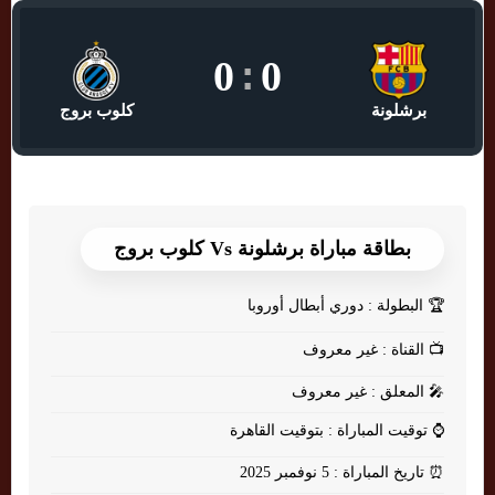
0
:
0
برشلونة
كلوب بروج
بطاقة مباراة برشلونة Vs كلوب بروج
🏆
البطولة : دوري أبطال أوروبا
📺
القناة : غير معروف
🎤
المعلق : غير معروف
⌚
توقيت المباراة : بتوقيت القاهرة
⏰
تاريخ المباراة : 5 نوفمبر 2025