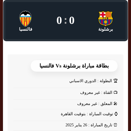
0
:
0
برشلونة
فالنسيا
بطاقة مباراة برشلونة Vs فالنسيا
🏆
البطولة : الدوري الاسباني
📺
القناة : غير معروف
🎤
المعلق : غير معروف
⌚
توقيت المباراة : بتوقيت القاهرة
⏰
تاريخ المباراة : 26 يناير 2025