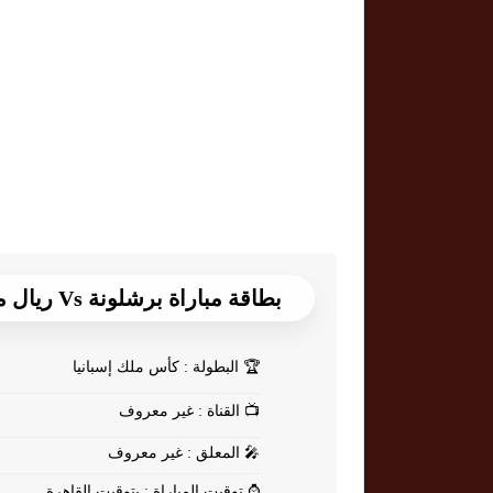
بطاقة مباراة برشلونة Vs ريال مدريد
🏆
البطولة : كأس ملك إسبانيا
📺
القناة : غير معروف
🎤
المعلق : غير معروف
⌚
توقيت المباراة : بتوقيت القاهرة