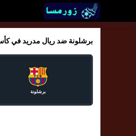
برشلونة ضد ريال مدريد في كأس ملك
برشلونة