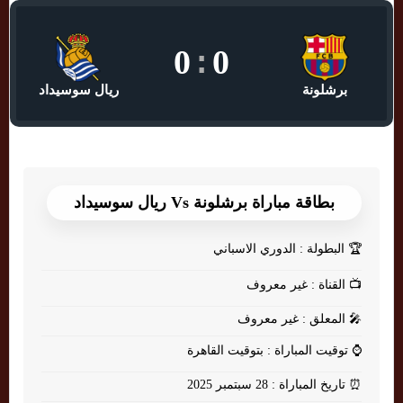
0
:
0
برشلونة
ريال سوسيداد
بطاقة مباراة برشلونة Vs ريال سوسيداد
🏆
البطولة : الدوري الاسباني
📺
القناة : غير معروف
🎤
المعلق : غير معروف
⌚
توقيت المباراة : بتوقيت القاهرة
⏰
تاريخ المباراة : 28 سبتمبر 2025