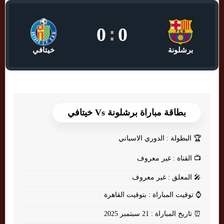
0
:
0
برشلونة
خيتافي
بطاقة مباراة برشلونة Vs خيتافي
🏆
البطولة : الدوري الاسباني
📺
القناة : غير معروف
🎤
المعلق : غير معروف
⌚
توقيت المباراة : بتوقيت القاهرة
⏰
تاريخ المباراة : 21 سبتمبر 2025