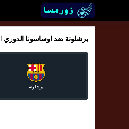
برشلونة ضد اوساسونا الدوري الاسب
برشلونة