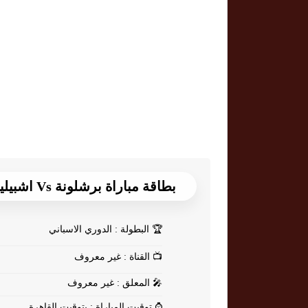
بطاقة مباراة برشلونة Vs اشبيلية
🏆
البطولة : الدوري الاسباني
📺
القناة : غير معروف
🎤
المعلق : غير معروف
⌚
توقيت المباراة : بتوقيت القاهرة