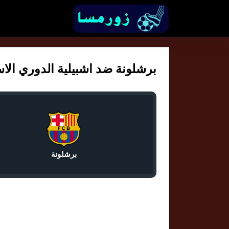
برشلونة ضد اشبيلية الدوري الاسبان
برشلونة