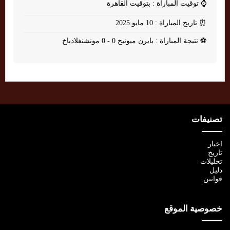
⌚
توقيت المباراة : بتوقيت القاهرة
⏰
تاريخ المباراة : 10 مايو 2025
⚽
نتيجة المباراة : بايرن ميونيخ 0 - 0 مونشنغلادباخ
تصنيفات
اخبار
تاريخ
تحليلات
دليل
قوانين
خصوصية الموقع