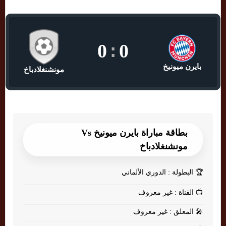
0
:
0
بايرن ميونيخ
مونشنغلادباخ
بطاقة مباراة بايرن ميونيخ Vs
مونشنغلادباخ
🏆
البطولة : الدوري الألماني
📺
القناة : غير معروف
🎤
المعلق : غير معروف