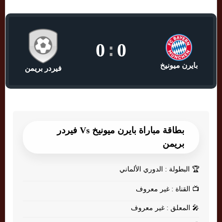
0
:
0
بايرن ميونيخ
فيردر بريمن
بطاقة مباراة بايرن ميونيخ Vs فيردر
بريمن
🏆
البطولة : الدوري الألماني
📺
القناة : غير معروف
🎤
المعلق : غير معروف