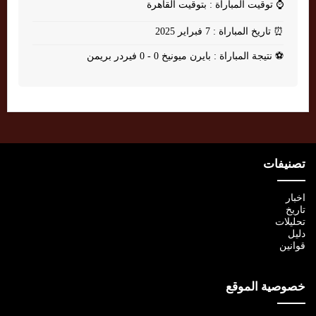
⌚
توقيت المباراة : بتوقيت القاهرة
⏰
تاريخ المباراة : 7 فبراير 2025
⚽
نتيجة المباراة : بايرن ميونيخ 0 - 0 فيردر بريمن
تصنيفات
اخبار
تاريخ
تحليلات
دليل
قوانين
خصوصية الموقع