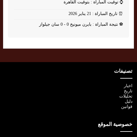
⌚
توقيت المباراة : بتوقيت القاهرة
⏰
تاريخ المباراة : 21 يناير 2026
⚽
نتيجة المباراة : بايرن ميونيخ 0 - 0 سان جيلواز
تصنيفات
اخبار
تاريخ
تحليلات
دليل
قوانين
خصوصية الموقع