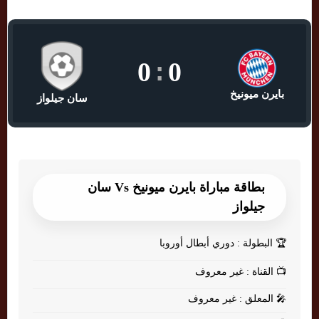
0
:
0
بايرن ميونيخ
سان جيلواز
بطاقة مباراة بايرن ميونيخ Vs سان
جيلواز
🏆
البطولة : دوري أبطال أوروبا
📺
القناة : غير معروف
🎤
المعلق : غير معروف