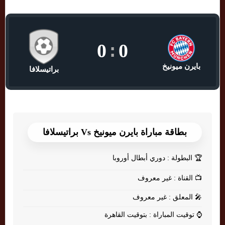
0
:
0
بايرن ميونيخ
براتيسلافا
بطاقة مباراة بايرن ميونيخ Vs براتيسلافا
🏆
البطولة : دوري أبطال أوروبا
📺
القناة : غير معروف
🎤
المعلق : غير معروف
⌚
توقيت المباراة : بتوقيت القاهرة