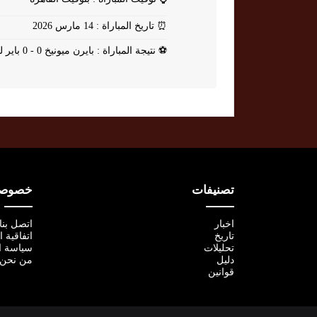
⏰
تاريخ المباراة : 14 مارس 2026
⚽
نتيجة المباراة : بايرن ميونيخ 0 - 0 باير ليفركوزن
تصنيفات
خصوصية
اخبار
اتصل بنا
تاريخ
اتفاقية 
تحليلات
سياسة ا
دليل
من نحن
قوانين