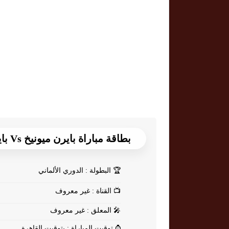
بطاقة مباراة بايرن ميونيخ Vs باير ليفركوزن
🏆
البطولة : الدوري الألماني
📺
القناة : غير معروف
🎤
المعلق : غير معروف
⌚
توقيت المباراة : بتوقيت القاهرة