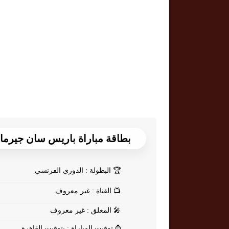
بطاقة مباراة باريس سان جيرمان Vs ن
🏆
البطولة : الدوري الفرنسي
📺
القناة : غير معروف
🎤
المعلق : غير معروف
⌚
توقيت المباراة : بتوقيت القاهرة