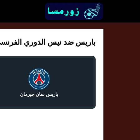
باريس ضد نيس الدوري الفرنسي 00
باريس سان جيرمان