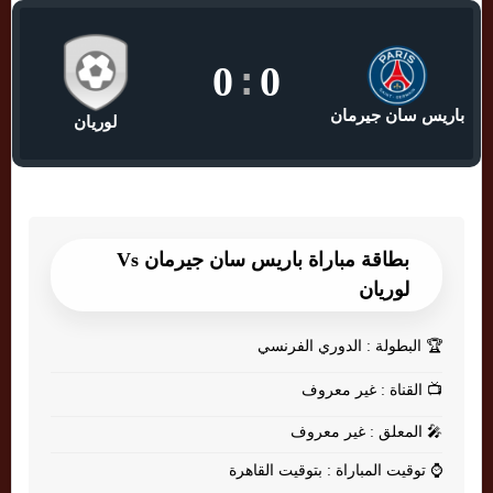
0
:
0
باريس سان جيرمان
لوريان
بطاقة مباراة باريس سان جيرمان Vs
لوريان
🏆
البطولة : الدوري الفرنسي
📺
القناة : غير معروف
🎤
المعلق : غير معروف
⌚
توقيت المباراة : بتوقيت القاهرة